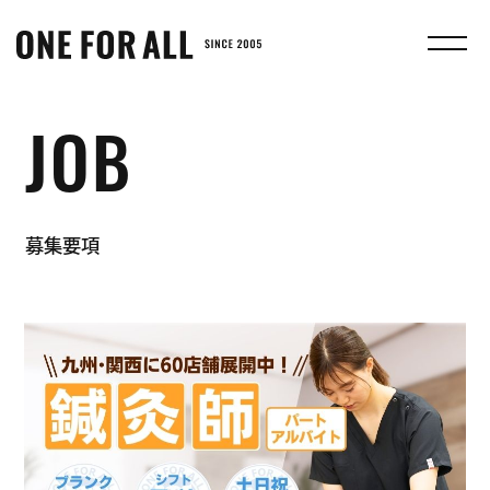
株
式
会
社
JOB
ONE
FOR
ALL
募集要項
｜
む
さ
し
鍼
灸
整
骨