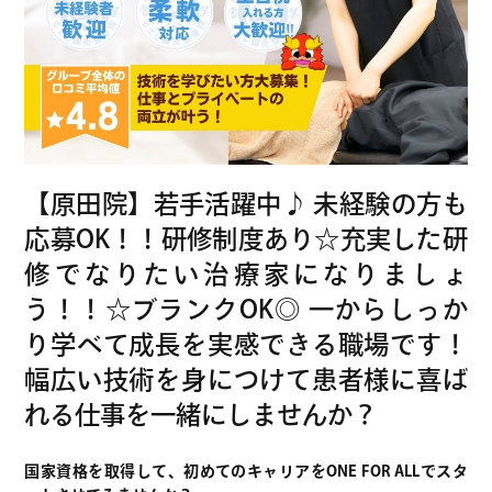
院
グ
ル
ー
プ
採
用
【原田院】若手活躍中♪ 未経験の方も
サ
応募OK！！研修制度あり☆充実した研
イ
修でなりたい治療家になりましょ
ト
う！！☆ブランクOK◎ 一からしっか
り学べて成長を実感できる職場です！
幅広い技術を身につけて患者様に喜ば
れる仕事を一緒にしませんか？
国家資格を取得して、初めてのキャリアをONE FOR ALLでスタ