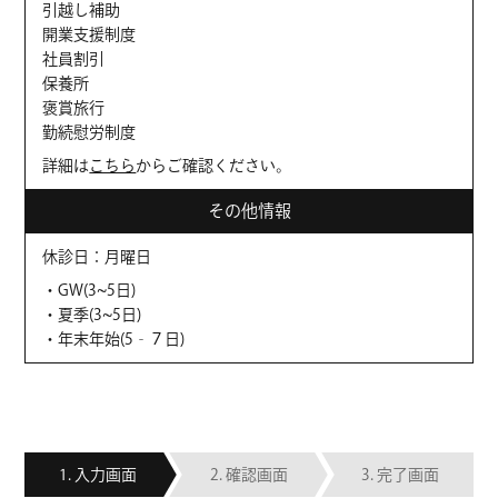
引越し補助
開業支援制度
社員割引
保養所
褒賞旅行
勤続慰労制度
詳細は
こちら
からご確認ください。
その他情報
休診日：月曜日
・GW(3~5日)
・夏季(3~5日)
・年末年始(5‐７日)
入力画面
確認画面
完了画面