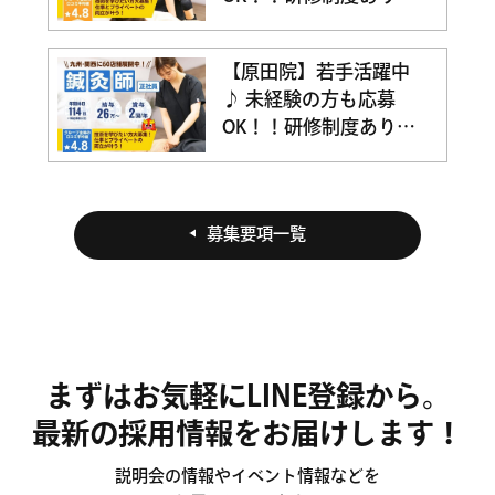
充実した研修でなりた
い治療家になりましょ
【原田院】若手活躍中
う！！☆ブランクOK◎
♪ 未経験の方も応募
一からしっかり学べて
OK！！研修制度あり☆
成長を実感できる職場
充実した研修でなりた
です！幅広い技術を身
い治療家になりましょ
につけて患者様に喜ば
う！！☆ブランクOK◎
れる仕事を一緒にしま
募集要項一覧
一からしっかり学べて
せんか？
成長を実感できる職場
です！幅広い技術を身
につけて患者様に喜ば
れる仕事を一緒にしま
せんか？
まずはお気軽にLINE登録から。
最新の採用情報をお届けします！
説明会の情報やイベント情報などを