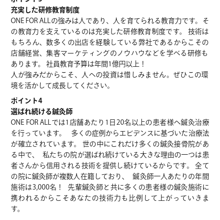
充実した研修教育制度
ONE FOR ALLの強みは人であり、人を育てられる教育力です。そ
の教育力を支えているのは充実した研修教育制度です。 技術は
もちろん、数多くの出店を経験している弊社であるからこその
店舗経営、集客マーケティングのノウハウなどを学べる研修も
あります。 社員教育予算は年間1億円以上！
人が強みだからこそ、人への投資は惜しみません。ぜひこの環
境を活かして成長してください。
ポイント4
選ばれ続ける鍼灸師
ONE FOR ALLでは1店舗あたり1日20名以上の患者様へ鍼灸治療
を行っています。 多くの症例からエビデンスに基づいた治療法
が確立されています。 世の中にこれだけ多くの鍼灸接骨院があ
る中で、 私たちの院が選ばれ続けている大きな理由の一つは患
者さんから信用される技術を提供し続けているからです。 全て
の院に鍼灸師が複数人在籍しており、 鍼灸師一人あたりの年間
施術は3,000名！ 先輩鍼灸師と共に多くの患者様の鍼灸施術に
携われるからこそあなたの技術力も比例して上がっていきま
す。