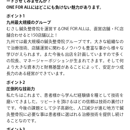
ートさせてみませんか？
ONE FOR ALLにはどこにも負けない魅力があります。
ポイント1
九州最大規模のグループ
むさし鍼灸整骨院を運営するONE FOR ALLは、直営店舗・FC店
舗合わせると150店舗以上！
九州では最大規模の鍼灸整骨院グループです。大きな組織なの
で治療技術、店舗運営に関わるノウハウも豊富な事から様々な
学びがえられます。また今後も出店を計画していますので多く
の院長、マネージャーポジションが生まれてきます。そして何
より大きな資本力と財務基盤があることによって、安定かつ成
長力のある経営ができています。
ポイント2
圧倒的な技術力
私たちはこれまで、患者様から学んだ経験値を糧として技術を
磨いてきました。リピートを頂けるほどの信頼は技術の裏付け
です。今後の課題として少子高齢化、人口減少が進む地方で鍼
灸整骨院に必要な事は患者様に選ばれる治療技術を提供し続け
ることなのです。
ポイント3