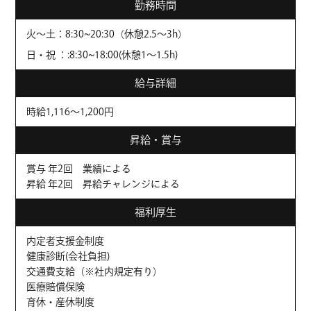
勤務時間
火〜土：8:30~20:30（休憩2.5～3h）
日・祝 ：:8:30~18:00(休憩1～1.5h)
給与詳細
時給1,116～1,200円
昇給・賞与
賞与 年2回 業績による
昇給 年2回 昇給チャレンジによる
福利厚生
内定者支援金制度
健康診断(会社負担)
交通費支給（※社内規定有り）
医療賠償保険
育休・産休制度