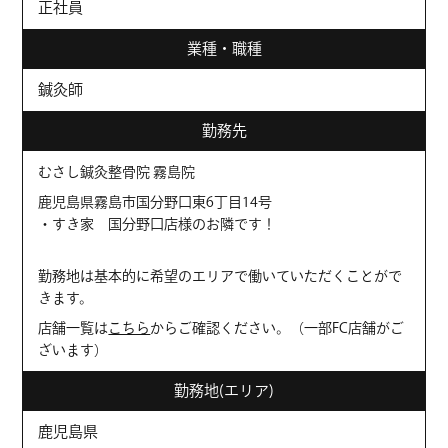
正社員
業種・職種
鍼灸師
勤務先
むさし鍼灸整骨院
霧島院
鹿児島県霧島市国分野口東6丁目14号
・すき家 国分野口店様のお隣です！
勤務地は基本的に希望のエリアで働いていただくことがで
きます。
店舗一覧は
こちら
からご確認ください。（一部FC店舗がご
ざいます）
勤務地(エリア)
鹿児島県