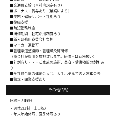
■交通費支給（※社内規定有り）
■ボーナス・賞与あり（業績による）
■美容・健康サポート社割あり
■復職支援
■時短勤務制度
■研修期間 社宅活用制度あり
■新人研修用寮費会社負担
■マイカー通勤可
■管理柔道整復師・管理鍼灸師研修
（※会社が費用を負担致します。研修日は勤務扱い）
■社割有り・・・ご家族の施術、美容・健康物販の割引あ
り
■全社員合同の運動会大会、大手ホテルでの大忘年会等
■独立・開業支援あり
その他情報
休診日:月曜日
・週休2日制（土日祝）
・年末年始休暇、夏季休暇あり