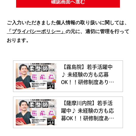
確認画面へ進む
ご入力いただきました個人情報の取り扱いに関しては、
「プライバシーポリシー」
の元に、適切に管理を行って
おります。
【霧島院】若手活躍中
♪ 未経験の方も応募
OK！！研修制度あり☆
充実した研修でなりた
い治療家になりましょ
【薩摩川内院】若手活
う！！☆ブランクOK◎
躍中♪ 未経験の方も応
一からしっかり学べて
募OK！！研修制度あり
成長を実感できる職場
☆充実した研修でなり
です！幅広い技術を身
たい治療家になりまし
につけて患者様に喜ば