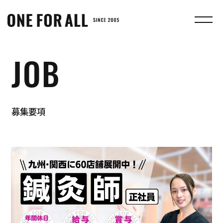
株
式
会
社
JOB
ONE
FOR
ALL
募集要項
｜
む
さ
し
鍼
灸
整
骨