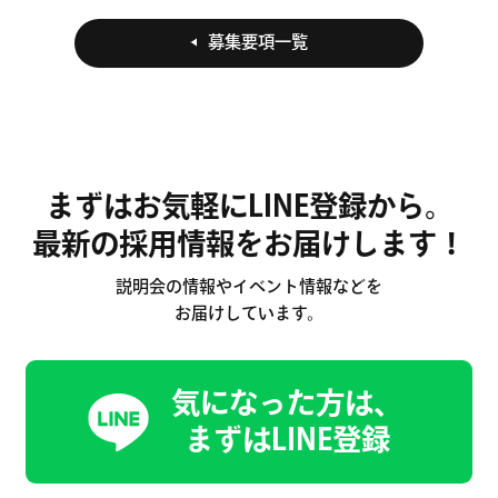
ょう！！☆ブランク
れる仕事を一緒にしま
募集要項一覧
OK◎ 一からしっかり学
せんか？
べて成長を実感できる
職場です！幅広い技術
を身につけて患者様に
喜ばれる仕事を一緒に
しませんか？
まずはお気軽にLINE登録から。
最新の採用情報をお届けします！
説明会の情報やイベント情報などを
お届けしています。
気になった方は、
まずはLINE登録