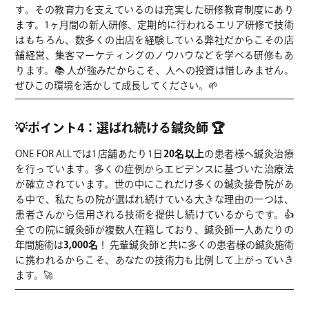
す。その教育力を支えているのは充実した研修教育制度にあり
ます。1ヶ月間の新人研修、定期的に行われるエリア研修で技術
はもちろん、数多くの出店を経験している弊社だからこその店
舗経営、集客マーケティングのノウハウなどを学べる研修もあ
ります。📚 人が強みだからこそ、人への投資は惜しみません。
ぜひこの環境を活かして成長してください。🌱
💡ポイント4：選ばれ続ける鍼灸師 🏆
ONE FOR ALLでは1店舗あたり1日
20名以上
の患者様へ鍼灸治療
を行っています。多くの症例からエビデンスに基づいた治療法
が確立されています。世の中にこれだけ多くの鍼灸接骨院があ
る中で、私たちの院が選ばれ続けている大きな理由の一つは、
患者さんから信用される技術を提供し続けているからです。👍
全ての院に鍼灸師が複数人在籍しており、鍼灸師一人あたりの
年間施術は
3,000名
！ 先輩鍼灸師と共に多くの患者様の鍼灸施術
に携われるからこそ、あなたの技術力も比例して上がっていき
ます。🚀