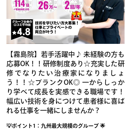
院
グ
ル
ー
プ
採
用
【霧島院】若手活躍中♪ 未経験の方も
サ
応募OK！！研修制度あり☆充実した研
イ
修でなりたい治療家になりましょ
ト
う！！☆ブランクOK◎ 一からしっか
り学べて成長を実感できる職場です！
幅広い技術を身につけて患者様に喜ば
れる仕事を一緒にしませんか？
💡ポイント1：九州最大規模のグループ 🌟