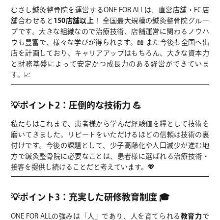
むさし鍼灸整骨院を運営するONE FOR ALLは、直営店舗・FC店
舗合わせると
150店舗以上
！ 全国最大規模の鍼灸整骨院グルー
プです。大きな組織なので治療技術、店舗運営に関わるノウハ
ウも豊富で、様々な学びが得られます。📖 また今後も全国へ出
店を計画しており、キャリアアップはもちろん、大きな資本力
と財務基盤によって安定かつ成長力のある経営ができていま
す。📈
💡ポイント2：圧倒的な技術力 💪
私たちはこれまで、患者様から学んだ経験値を糧として技術を
磨いてきました。リピートをいただけるほどの信頼は技術の裏
付けです。今後の課題として、少子高齢化や人口減少が進む地
方で鍼灸整骨院に必要なことは、患者様に選ばれる治療技術・
接客を提供し続けることだと考えています。💖
💡ポイント3：充実した研修教育制度 🎓
ONE FOR ALLの強みは「人」であり、人を育てられる
教育力
で