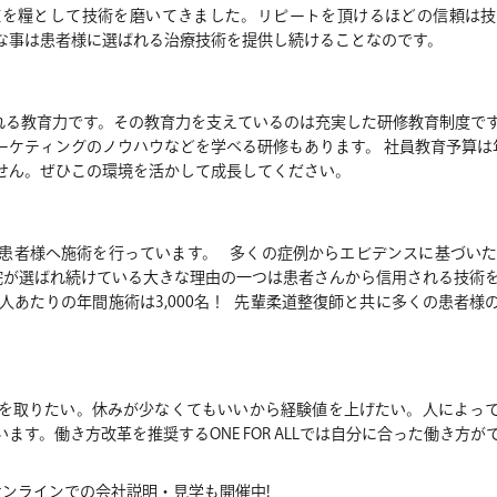
値を糧として技術を磨いてきました。リピートを頂けるほどの信頼は技
な事は患者様に選ばれる治療技術を提供し続けることなのです。
を育てられる教育力です。その教育力を支えているのは充実した研修教育制度て
ケティングのノウハウなどを学べる研修もあります。 社員教育予算は
ません。ぜひこの環境を活かして成長してください。
0名以上の患者様へ施術を行っています。 多くの症例からエビデンスに基づ
院が選ばれ続けている大きな理由の一つは患者さんから信用される技術を
人あたりの年間施術は3,000名！ 先輩柔道整復師と共に多くの患者
を取りたい。休みが少なくてもいいから経験値を上げたい。人によっ
す。働き方改革を推奨するONE FOR ALLでは自分に合った働き方
オンラインでの会社説明・見学も開催中!