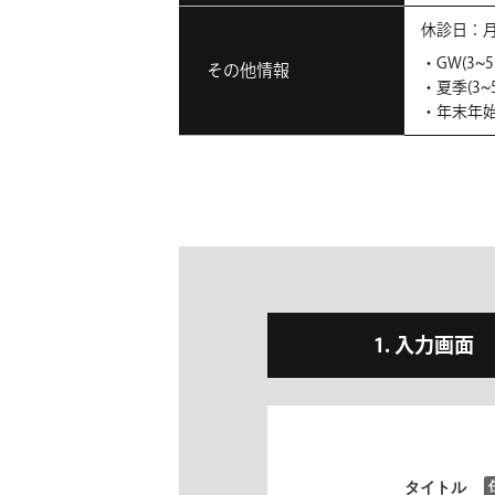
休診日：
・GW(3~5
その他情報
・夏季(3~
・年末年始
入力画面
タイトル