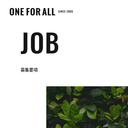
株
式
会
JOB
社
ONE
FOR
ALL
｜
募集要項
む
さ
し
鍼
灸
整
骨