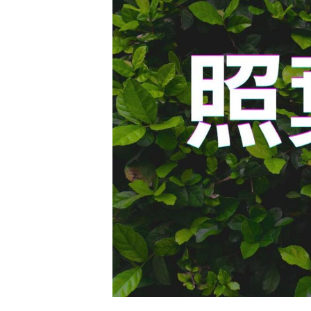
院
グ
ル
ー
プ
採
用
サ
イ
ト