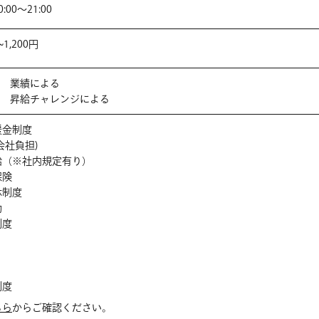
00～21:00
~1,200円
回 業績による
回 昇給チャレンジによる
援金制度
会社負担)
給（※社内規定有り）
保険
休制度
助
制度
制度
ちら
からご確認ください。