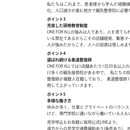
私たちはこれまで、患者様から学んだ経験
化、人口減少が進む地方で鍼灸整骨院に必要
ポイント3
充実した研修教育制度
ONE FOR ALLの強みは人であり、人
いる弊社であるからこその店舗経営、集客マー
人が強みだからこそ、人への投資は惜しみ
ポイント4
選ばれ続ける柔道整復師
ONE FOR ALLでは1店舗あたり1日2
け多くの鍼灸接骨院がある中で、 私たちの
整復師が複数人在籍しており、 柔道整復師1
例して上がっていきます。
ポイント5
多様な働き方
休みが多く、仕事とプライベートのバランス
けど、専門学校に通いながら働いている人もいま
見学申込もお気軽に採用公式LINEより。
遠方からの見学交通費補助あり(条件あり)、