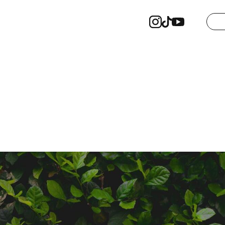
Instagram
Tiktok
Youtube
ペ
ペ
チ
ー
ー
ャ
ジ
ジ
ン
リ
リ
ネ
ン
ン
ル
ク
ク
リ
ン
ク