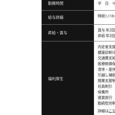
勤務時間
平 日 10:
時給1,116
給与詳細
賞与 年2
昇給・賞与
昇給 年2
内定者支
健康診断(
交通費支
医療賠償
育休・産
引越し補
福利厚生
開業支援
社員割引
保養所
褒賞旅行
勤続慰労
詳細は
こ