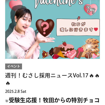
院
グ
ル
ー
プ
採
用
サ
イ
ト
イベント
週刊！むさし採用ニュースVol.17🔥🔥
🔥
2025.2.8 Sat
受験生応援！牧田からの特別チョコ
🎯