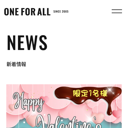
株
式
会
社
NEWS
ONE
FOR
ALL
新着情報
｜
む
さ
し
鍼
灸
整
骨