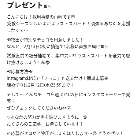
プレゼント
🍫✨
こんにちは！採用事務の山崎です🌸
受験シーズンもいよいよラストスパート！頑張るあなたを応援
したくて…
🎁牧田が特別なチョコを用意しました！
なんと、2月13日(木)に抽選で1名様に直接お届け🍫✨
試験直前の糖分補給で、集中力UP⤴️ ラストスパートを全力で駆
け抜けましょう！💪📚
📢応募方法📢
Instagram:LINEで「チョコ」と送るだけ！簡単応募🎯
締め切りは2月12日(水)23:59まで！
そして… どんなチョコを選ぶかは9日にインスタストーリーで発
表！
ぜひチェックしてくださいね👀💡
✨あなたの努力が実を結びますように！🌸
たくさんのご応募、お待ちしています！
※応募がゼロだと牧田がしょんぼりします…😢 どうかぜひ！